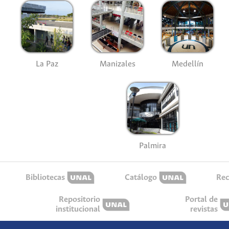
La Paz
Manizales
Medellín
Palmira
Bibliotecas
Catálogo
Rec
Repositorio
Portal de
institucional
revistas