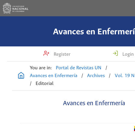
Avances en Enfermerí
Register
Login
You are in:
Portal de Revistas UN
/
Avances en Enfermería
/
Archives
/
Vol. 19 N
/
Editorial
Avances en Enfermería