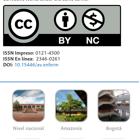
ISSN Impreso:
0121-4500
ISSN En línea:
2346-0261
DOI:
10.15446/av.enferm
Nivel nacional
Amazonía
Bogotá