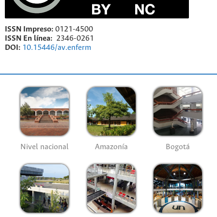
ISSN Impreso:
0121-4500
ISSN En línea:
2346-0261
DOI:
10.15446/av.enferm
Nivel nacional
Amazonía
Bogotá