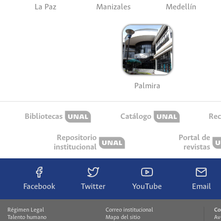
La Paz
Manizales
Medellín
Palmira
Bibliotecas
Catálogo
Rec
Repositorio
Portal de
institucional
revistas
Facebook
Twitter
YouTube
Email
Régimen Legal
Correo institucional
Co
Talento humano
Mapa del sitio
Av