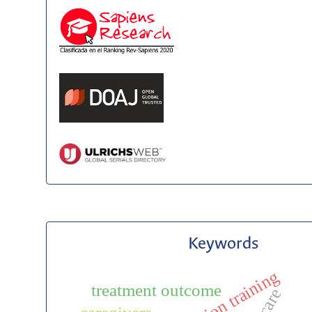
Keywords
simulation training
treatment outcome