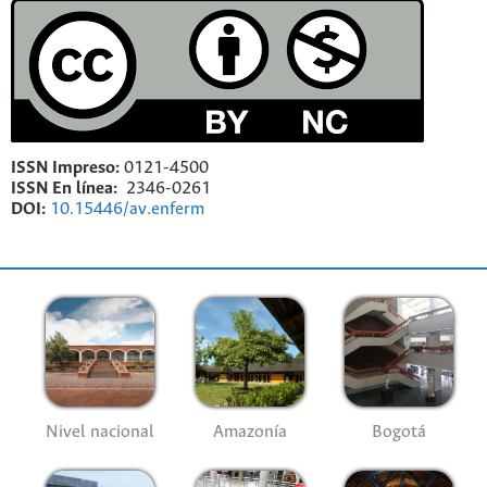
ISSN Impreso:
0121-4500
ISSN En línea:
2346-0261
DOI:
10.15446/av.enferm
Nivel nacional
Amazonía
Bogotá