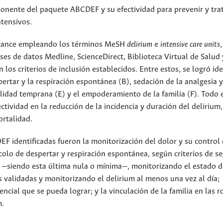
onente del paquete ABCDEF y su efectividad para prevenir y trat
ntensivos.
alcance empleando los términos MeSH
delirium
e
intensive care units
,
s de datos Medline, ScienceDirect, Biblioteca Virtual de Salud 
los criterios de inclusión establecidos. Entre estos, se logró ide
pertar y la respiración espontánea (B), sedación de la analgesia y
ilidad temprana (E) y el empoderamiento de la familia (F). Todo 
vidad en la reducción de la incidencia y duración del delirium,
ortalidad.
F identificadas fueron la monitorización del dolor y su control
colo de despertar y respiración espontánea, según criterios de s
n —siendo esta última nula o mínima—, monitorizando el estado d
s validadas y monitorizando el delirium al menos una vez al día;
cial que se pueda lograr; y la vinculación de la familia en las r
m.