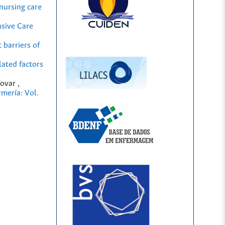
nursing care
nsive Care
barriers of
lated factors
ovar ,
mería: Vol.