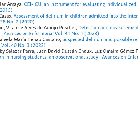
ilar Amaya,
CEI-ICU: an instrument for evaluating individualized 
(2015)
Casas,
Assessment of delirium in children admitted into the Inte
 38 No. 2 (2020)
, Vilanice Alves de Araujo Püschel,
Detection and measurement 
w
,
Avances en Enfermería: Vol. 41 No. 1 (2023)
 Ángela María Henao Castaño,
Suspected delirium and possible re
 Vol. 40 No. 3 (2022)
 Yiby Salazar Parra, Juan David Dussán Chaux, Luz Omaira Gómez T
on in nursing students: an observational study
,
Avances en Enfer