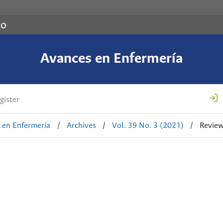
co
Avances en Enfermería
gister
 en Enfermería
/
Archives
/
Vol. 39 No. 3 (2021)
/
Review