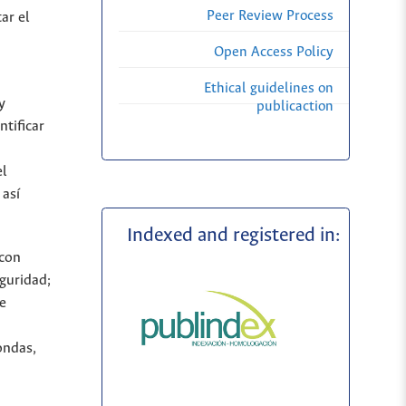
Peer Review Process
ar el
Open Access Policy
Ethical guidelines on
y
publicaction
ntificar
el
 así
Indexed and registered in:
 con
eguridad;
e
ondas,