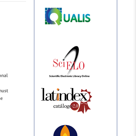
onal
must
se