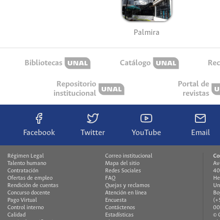
Palmira
Bibliotecas
Catálogo
Rec
Repositorio
Portal de
institucional
revistas
Facebook
Twitter
YouTube
Email
Régimen Legal
Correo institucional
Co
Talento humano
Mapa del sitio
Av
Contratación
Redes Sociales
40
Ofertas de empleo
FAQ
He
Rendición de cuentas
Quejas y reclamos
Un
Concurso docente
Atención en línea
Bo
Pago Virtual
Encuesta
(+
Control interno
Contáctenos
00
Calidad
Estadísticas
© 