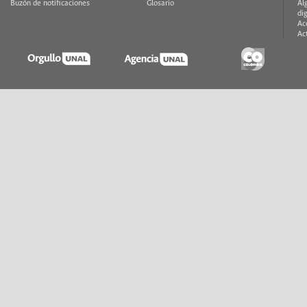
Buzón de notificaciones
Glosario
Al
di
Ac
Ac