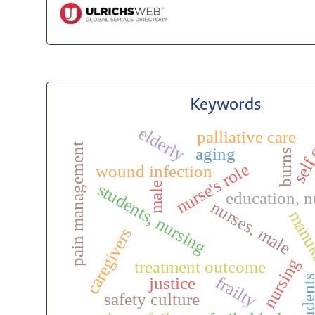
Keywords
elderly
self 
palliative care
pain management
aging
burns
nurse's role
wound infection
students, nursing
male
education, n
nurses, male
manuk
caregivers
nursing
treatment outcome
frailty
studen
justice
safety culture