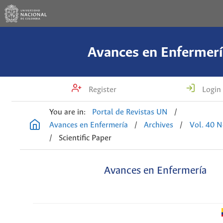
Avances en Enfermerí
Register
Login
You are in:
Portal de Revistas UN
/
Avances en Enfermería
/
Archives
/
Vol. 40 N
/
Scientific Paper
Avances en Enfermería