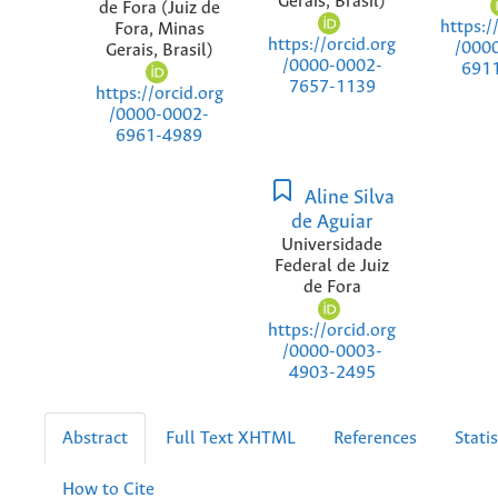
Gerais, Brasil)
de Fora (Juiz de
https:/
Fora, Minas
https://orcid.org
/000
Gerais, Brasil)
/0000-0002-
691
7657-1139
https://orcid.org
/0000-0002-
6961-4989
Aline Silva
de Aguiar
Universidade
Federal de Juiz
de Fora
https://orcid.org
/0000-0003-
4903-2495
Abstract
Full Text XHTML
References
Statis
How to Cite