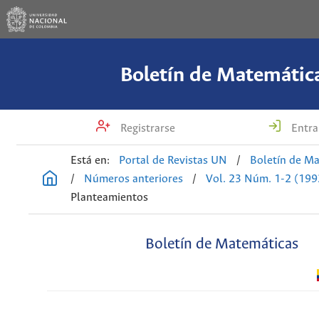
Boletín de Matemátic
Registrarse
Entra
Está en:
Portal de Revistas UN
/
Boletín de M
/
Números anteriores
/
Vol. 23 Núm. 1-2 (199
Planteamientos
Boletín de Matemáticas