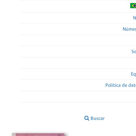
N
Númer
So
Eq
Política de da
Buscar