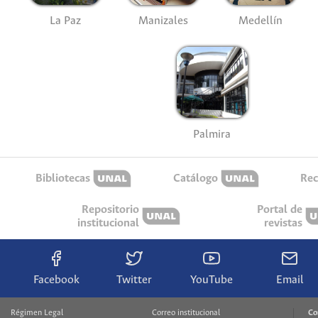
La Paz
Manizales
Medellín
Palmira
Bibliotecas
Catálogo
Rec
Repositorio
Portal de
institucional
revistas
Facebook
Twitter
YouTube
Email
Régimen Legal
Correo institucional
Co