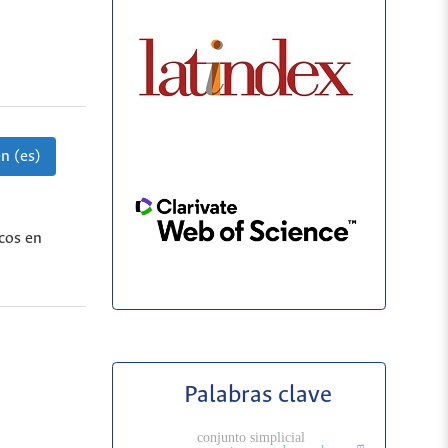
n (es)
cos en
Palabras clave
conjunto simplicial