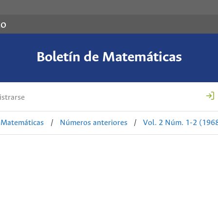
co
Boletín de Matemáticas
strarse
e Matemáticas
/
Números anteriores
/
Vol. 2 Núm. 1-2 (196