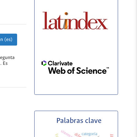
n (es)
regunta
. Es
Palabras clave
categoría