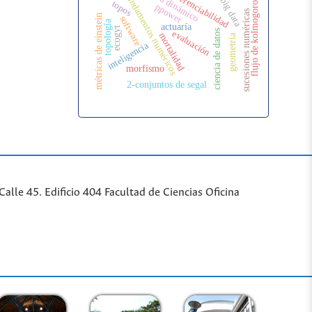
sistema dinámico
diferenciabilidad
fundamentos numéricos
flujo de kolmogoroff
big data
topos
ppower
sucesiones numéricas
métricas de einstein
software
topología
actuaría
ecogyt
ciencia de datos
evaluación
mortalidad
geometría
inteligencia
morfismo
2-conjuntos de segal
lle 45. Edificio 404 Facultad de Ciencias Oficina