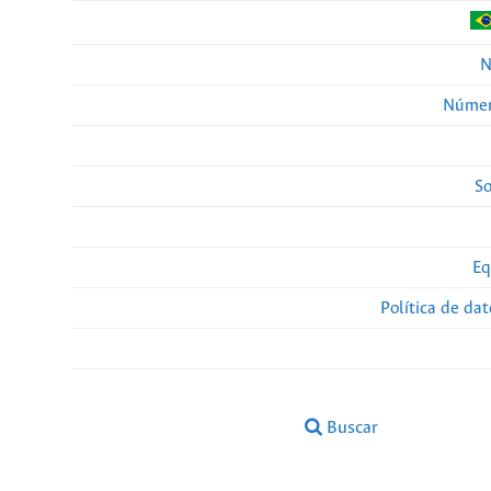
N
Númer
So
Eq
Política de da
Buscar