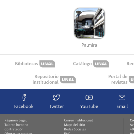
Palmira
Bibliotecas
Catálogo
Rec
Repositorio
Portal de
institucional
revistas
Facebook
Twitter
YouTube
Email
Régimen Legal
Correo institucional
Co
Talento humano
Mapa del sitio
Av
Contratación
Redes Sociales
40
Ofertas de empleo
FAQ
He