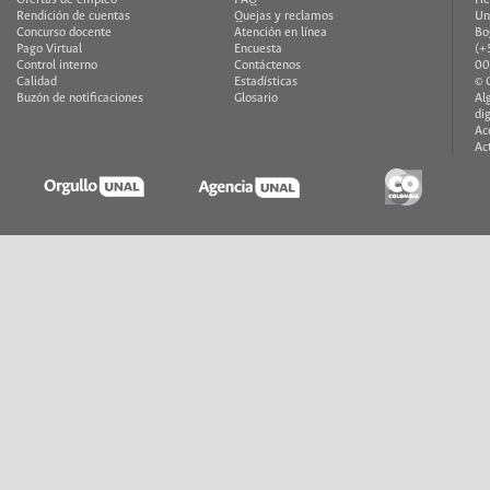
Rendición de cuentas
Quejas y reclamos
Un
Concurso docente
Atención en línea
Bo
Pago Virtual
Encuesta
(+
Control interno
Contáctenos
00
Calidad
Estadísticas
© 
Buzón de notificaciones
Glosario
Al
di
Ac
Ac