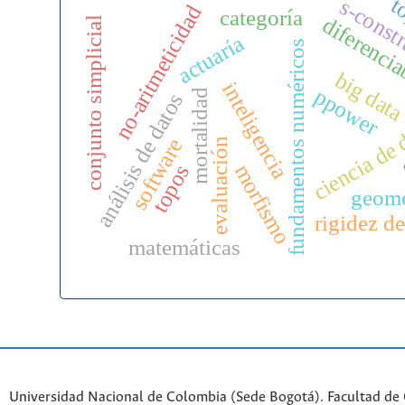
t
s-const
no-aritmeticidad
categoría
diferencia
conjunto simplicial
actuaría
fundamentos numéricos
big dat
inteligencia
ppower
mortalidad
análisis de datos
ciencia de 
software
evaluación
morfismo
topos
geome
rigidez d
matemáticas
Universidad Nacional de Colombia (Sede Bogotá). Facultad de 