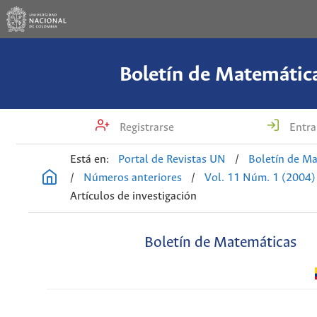
Boletín de Matemátic
Registrarse
Entra
Está en:
Portal de Revistas UN
/
Boletín de M
/
Números anteriores
/
Vol. 11 Núm. 1 (2004)
Artículos de investigación
Boletín de Matemáticas