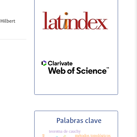
 Hilbert
Palabras clave
teorema de cauchy
métodos topológicos