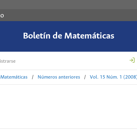
co
Boletín de Matemáticas
strarse
e Matemáticas
/
Números anteriores
/
Vol. 15 Núm. 1 (2008