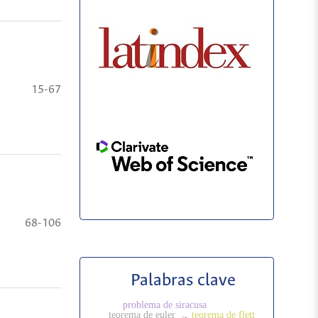
15-67
68-106
Palabras clave
problema de siracusa
teorema de euler
teorema de flett