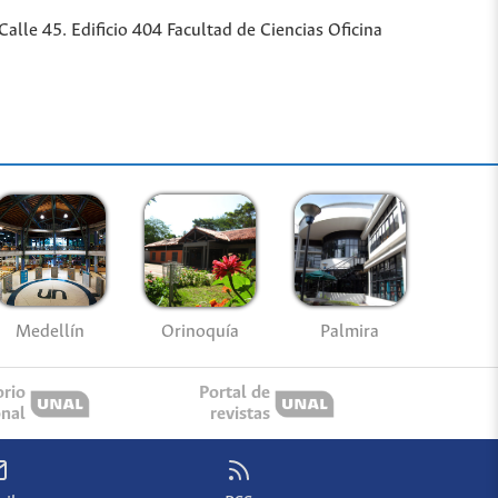
lle 45. Edificio 404 Facultad de Ciencias Oficina
Medellín
Palmira
Orinoquía
orio
Portal de
onal
revistas