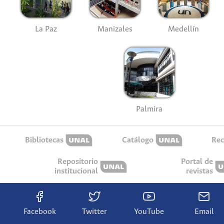
La Paz
Manizales
Medellín
Palmira
Bibliotecas
Catálogo
Rec
Repositorio
Portal de
institucional
revistas
Facebook
Twitter
YouTube
Email