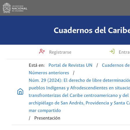
Cuadernos del Carib
Registrarse
Entra
Está en:
Portal de Revistas UN
/
Cuadernos de
Números anteriores
/
Núm. 29 (2024): El derecho de libre determinació
pueblos Indígenas y Afrodescendientes en situaci
transfronterizas del Caribe centroamericano y del
archipiélago de San Andrés, Providencia y Santa C
mar compartido
/
Presentación