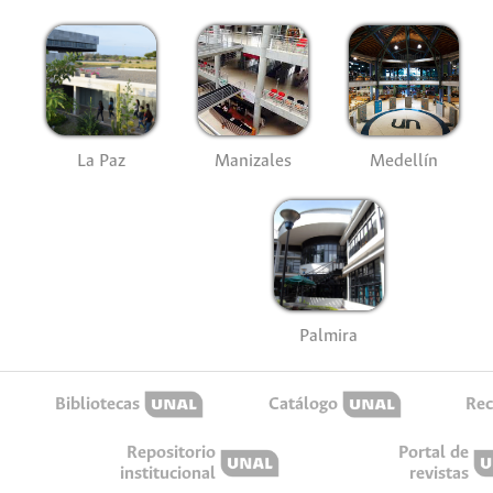
La Paz
Manizales
Medellín
Palmira
Bibliotecas
Catálogo
Rec
Repositorio
Portal de
institucional
revistas