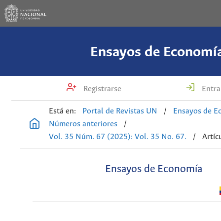
Ensayos de Economí
Registrarse
Entra
Está en:
Portal de Revistas UN
/
Ensayos de E
Números anteriores
/
Vol. 35 Núm. 67 (2025): Vol. 35 No. 67.
/
Artíc
Ensayos de Economía