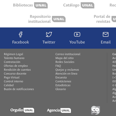
Bibliotecas
Catálogo
Rec
Repositorio
Portal de
institucional
revistas
Facebook
Twitter
YouTube
Email
Régimen Legal
Correo institucional
Co
Talento humano
Mapa del sitio
Av
Contratación
Redes Sociales
40
Ofertas de empleo
FAQ
He
Rendición de cuentas
Quejas y reclamos
Un
Concurso docente
Atención en línea
Bo
Pago Virtual
Encuesta
(+
Control interno
Contáctenos
00
Calidad
Estadísticas
© 
Buzón de notificaciones
Glosario
Al
di
Ac
Ac