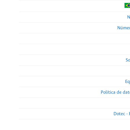
N
Númer
So
Eq
Política de da
Dotec - 