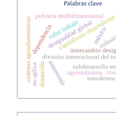
Palabras clave
pobreza multidimensional
capitalismo dependiente
cadenas agroalimentarias
valor trabajo
desigualdad global
dependencia
méxico
colusi
intercambio desi
división internacional del tr
autonomía
desarrollo
no aplica
subdesarrollo es
cou
agroindustria
transferenc