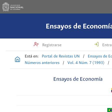
Ensayos de Economí
Registrarse
Entra
Está en:
Portal de Revistas UN
/
Ensayos de E
Números anteriores
/
Vol. 4 Núm. 7 (1993)
/
Ensayos de Economía