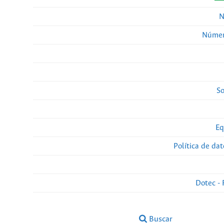
N
Númer
So
Eq
Política de da
Dotec - 
Buscar