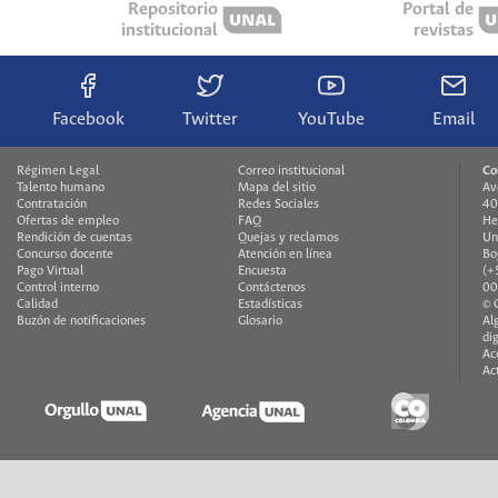
Repositorio
Portal de
institucional
revistas
Facebook
Twitter
YouTube
Email
Régimen Legal
Correo institucional
Co
Talento humano
Mapa del sitio
Av
Contratación
Redes Sociales
40
Ofertas de empleo
FAQ
He
Rendición de cuentas
Quejas y reclamos
Un
Concurso docente
Atención en línea
Bo
Pago Virtual
Encuesta
(+
Control interno
Contáctenos
00
Calidad
Estadísticas
© 
Buzón de notificaciones
Glosario
Al
di
Ac
Ac