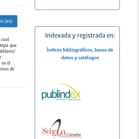
n (es)
Indexada y registrada en:
 cual
Lempa que
Índices bibliográficos, bases de
dólares/
e
datos y catálogos
 en el
sivas de