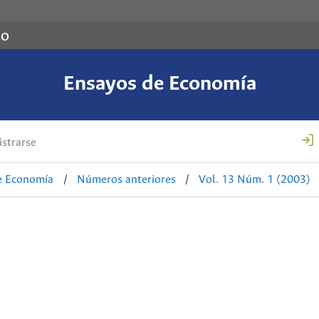
co
Ensayos de Economía
strarse
e Economía
/
Números anteriores
/
Vol. 13 Núm. 1 (2003)