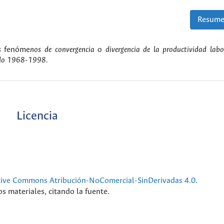
Resume
os
fenóme
nos de convergencia
o
divergencia de la productividad labo
odo 1968-1998.
Licencia
tive Commons Atribución-NoComercial-SinDerivadas 4.0
.
s materiales, citando la fuente.