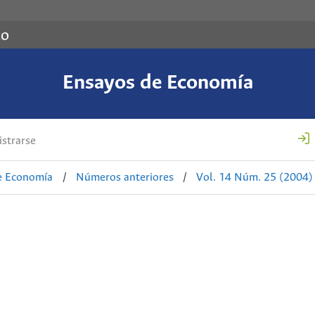
co
Ensayos de Economía
strarse
e Economía
/
Números anteriores
/
Vol. 14 Núm. 25 (2004)