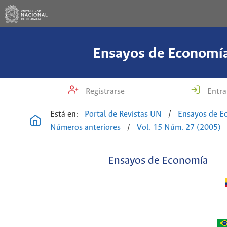
Ensayos de Economí
Registrarse
Entra
Está en:
Portal de Revistas UN
/
Ensayos de E
Números anteriores
/
Vol. 15 Núm. 27 (2005)
Ensayos de Economía