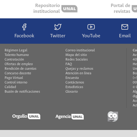
Repositorio
Portal de
institucional
revistas
Facebook
Twitter
YouTube
Email
Régimen Legal
Correo institucional
Co
Talento humano
Mapa del sitio
Av
Contratación
Redes Sociales
40
Ofertas de empleo
FAQ
He
Rendición de cuentas
Quejas y reclamos
Un
Concurso docente
Atención en línea
Bo
Pago Virtual
Encuesta
(+
Control interno
Contáctenos
00
Calidad
Estadísticas
© 
Buzón de notificaciones
Glosario
Al
di
Ac
Ac