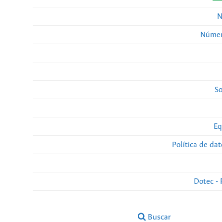
N
Númer
So
Eq
Política de da
Dotec - 
Buscar