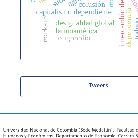
intercambio desigual
auto
colusión
capitalismo dependiente
dependencia
mark-up
trab
desigualdad global
latinoamérica
oligopolio
Tweets
Universidad Nacional de Colombia (Sede Medellín). Facultad d
Humanas y Económicas. Departamento de Economía. Carrera 6