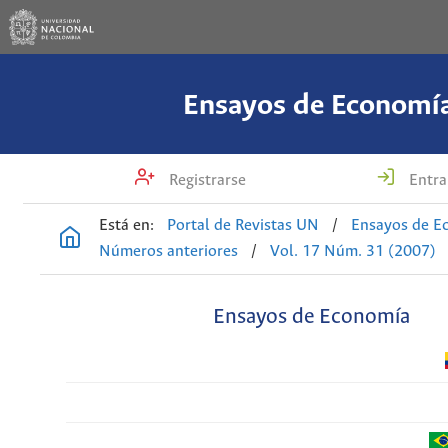
Ensayos de Economí
Registrarse
Entra
Está en:
Portal de Revistas UN
/
Ensayos de E
Números anteriores
/
Vol. 17 Núm. 31 (2007)
Ensayos de Economía