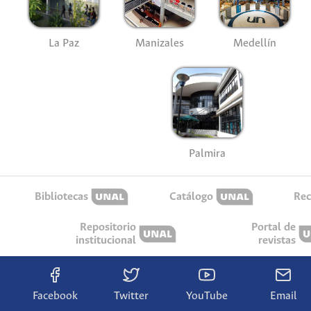
La Paz
Manizales
Medellín
Palmira
Bibliotecas
Catálogo
Rec
Repositorio
Portal de
institucional
revistas
Facebook
Twitter
YouTube
Email