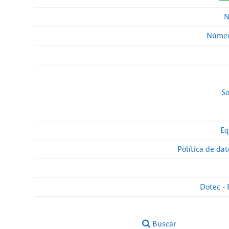
N
Númer
So
Eq
Política de da
Dotec - 
Buscar