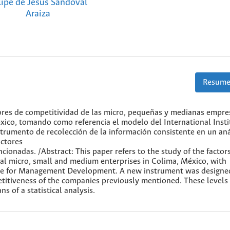
lipe de Jesus Sandoval
Araiza
Resume
actores de competitividad de las micro, pequeñas y medianas empre
xico, tomando como referencia el modelo del International Insti
umento de recolección de la información consistente en un aná
actores
cionadas. /Abstract: This paper refers to the study of the factors
al micro, small and medium enterprises in Colima, México, with
itute for Management Development. A new instrument was designe
etitiveness of the companies previously mentioned. These levels
 of a statistical analysis.