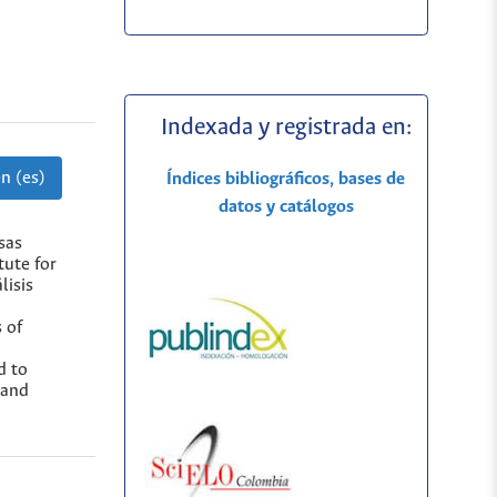
Indexada y registrada en:
n (es)
Índices bibliográficos, bases de
datos y catálogos
sas
tute for
lisis
 of
d to
 and