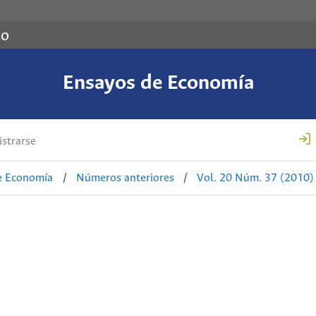
co
Ensayos de Economía
strarse
e Economía
/
Números anteriores
/
Vol. 20 Núm. 37 (2010)