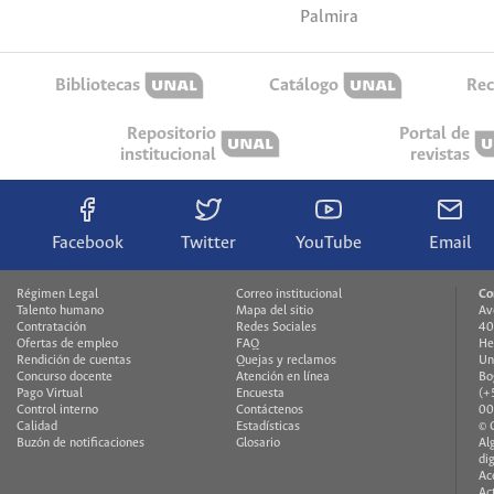
Palmira
Bibliotecas
Catálogo
Rec
Repositorio
Portal de
institucional
revistas
Facebook
Twitter
YouTube
Email
Régimen Legal
Correo institucional
Co
Talento humano
Mapa del sitio
Av
Contratación
Redes Sociales
40
Ofertas de empleo
FAQ
He
Rendición de cuentas
Quejas y reclamos
Un
Concurso docente
Atención en línea
Bo
Pago Virtual
Encuesta
(+
Control interno
Contáctenos
00
Calidad
Estadísticas
© 
Buzón de notificaciones
Glosario
Al
di
Ac
Ac