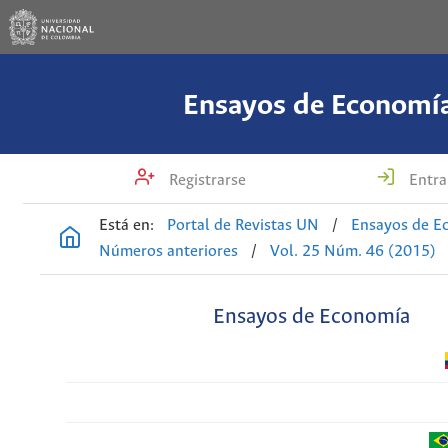
Ensayos de Economí
Registrarse
Entra
Está en:
Portal de Revistas UN
/
Ensayos de E
Números anteriores
/
Vol. 25 Núm. 46 (2015)
Ensayos de Economía