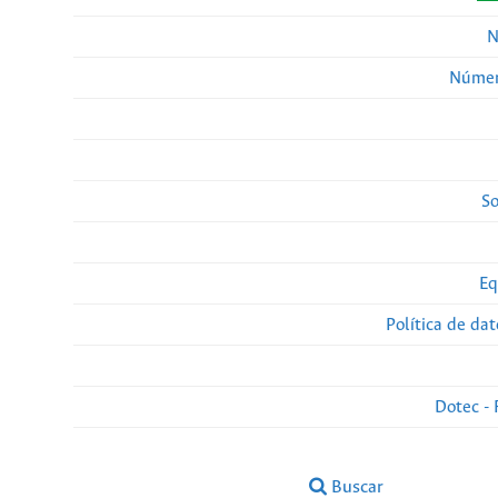
N
Númer
So
Eq
Política de da
Dotec - 
Buscar