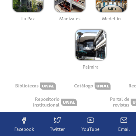
La Paz
Manizales
Medellín
Palmira
Bibliotecas
Catálogo
Rec
Repositorio
Portal de
institucional
revistas
Facebook
Twitter
YouTube
Email