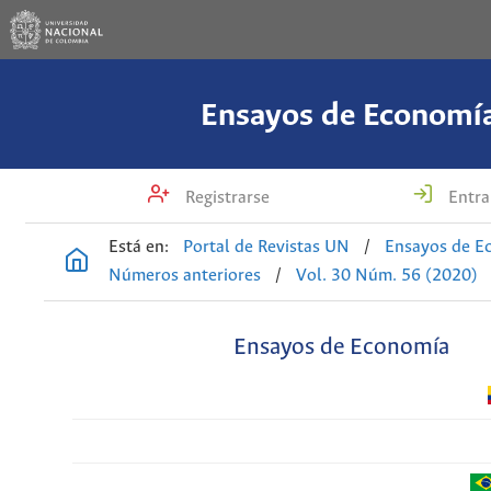
Ensayos de Economí
Registrarse
Entra
Está en:
Portal de Revistas UN
/
Ensayos de E
Números anteriores
/
Vol. 30 Núm. 56 (2020)
Ensayos de Economía