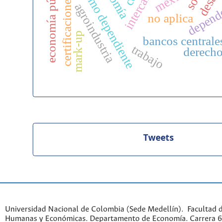
capitalismo dependiente
economía pública
certificaciones
depend
agroindustria
no aplica
mark-up
bancos centrale
trabajo
derech
Tweets
Universidad Nacional de Colombia (Sede Medellín). Facultad d
Humanas y Económicas. Departamento de Economía. Carrera 6