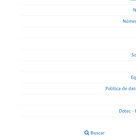
N
Númer
So
Eq
Política de da
Dotec - 
Buscar