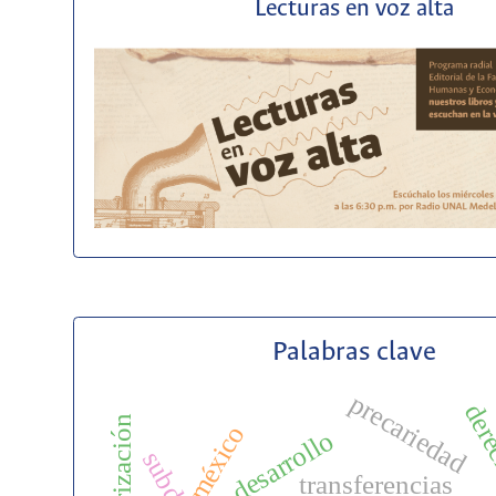
Lecturas en voz alta
Palabras clave
precariedad
der
méxico
desarrollo
transferencias