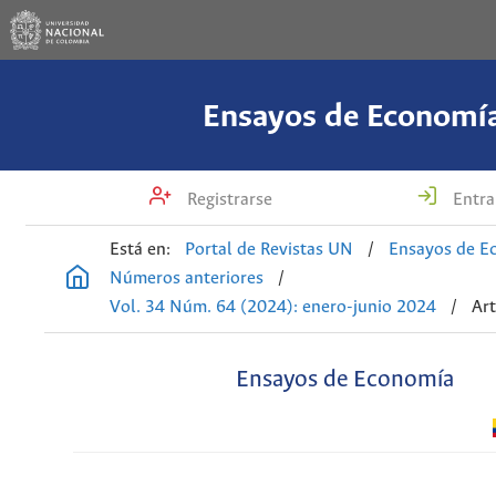
Ensayos de Economí
Registrarse
Entra
Está en:
Portal de Revistas UN
/
Ensayos de E
Números anteriores
/
Vol. 34 Núm. 64 (2024): enero-junio 2024
/
Art
Ensayos de Economía