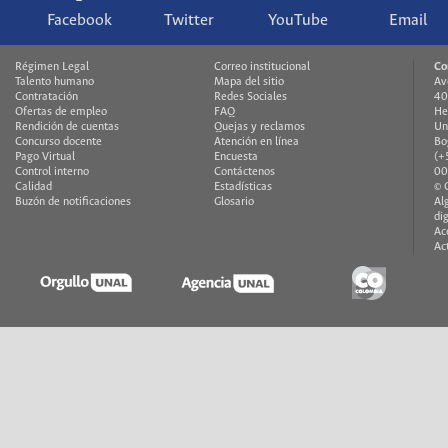
Facebook
Twitter
YouTube
Email
Régimen Legal
Correo institucional
Co
Talento humano
Mapa del sitio
Av
Contratación
Redes Sociales
40
Ofertas de empleo
FAQ
He
Rendición de cuentas
Quejas y reclamos
Un
Concurso docente
Atención en línea
Bo
Pago Virtual
Encuesta
(+
Control interno
Contáctenos
00
Calidad
Estadísticas
© 
Buzón de notificaciones
Glosario
Al
di
Ac
Ac