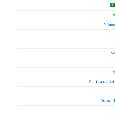
N
Númer
So
Eq
Política de da
Dotec - 