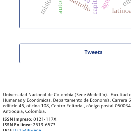
misiones
desarrollo
latino
Tweets
Universidad Nacional de Colombia (Sede Medellín). Facultad d
Humanas y Económicas. Departamento de Economía. Carrera 6
edificio 46, oficina 108, Centro Editorial, código postal 050034
Antioquia, Colombia.
ISSN Impreso:
0121-117X
ISSN En línea:
2619-6573
DOI:
10.15446/ede