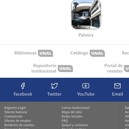
Palmira
Bibliotecas
Catálogo
Rec
Repositorio
Portal de
institucional
revistas
Facebook
Twitter
YouTube
Email
Régimen Legal
Correo institucional
Co
Talento humano
Mapa del sitio
Av
Contratación
Redes Sociales
40
Ofertas de empleo
FAQ
He
Rendición de cuentas
Quejas y reclamos
Un