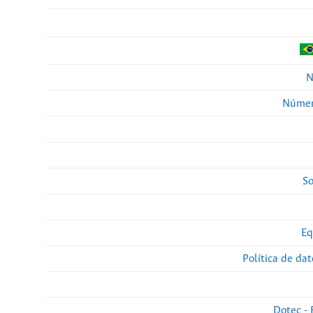
N
Númer
So
Eq
Política de da
Dotec - 