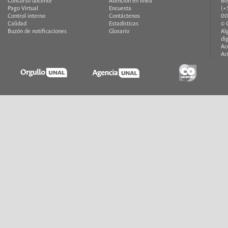
Concurso docente
Atención en línea
Bo
Pago Virtual
Encuesta
(+
Control interno
Contáctenos
00
Calidad
Estadísticas
© 
Buzón de notificaciones
Glosario
Al
di
Ac
Ac