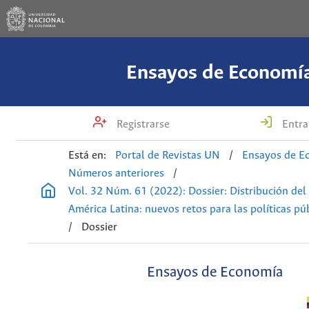
Ensayos de Economí
Registrarse
Entra
Está en:
Portal de Revistas UN
/
Ensayos de E
Números anteriores
/
Vol. 32 Núm. 61 (2022): Dossier: Distribución del
América Latina: nuevos retos para las políticas pú
/
Dossier
Ensayos de Economía