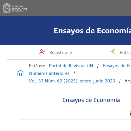
Ensayos de Economí
Registrarse
Entra
Está en:
Portal de Revistas UN
/
Ensayos de E
Números anteriores
/
Vol. 33 Núm. 62 (2023): enero-junio 2023
/
Art
Ensayos de Economía