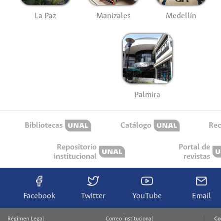
La Paz
Manizales
Medellín
Palmira
Bibliotecas
Catálogo
Rec
Repositorio
Portal de
institucional
revistas
Facebook
Twitter
YouTube
Email
Régimen Legal
Correo institucional
Co