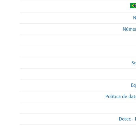
N
Númer
So
Eq
Política de da
Dotec - 