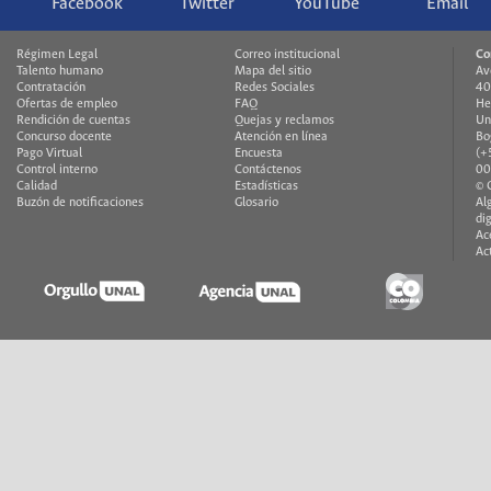
Facebook
Twitter
YouTube
Email
Régimen Legal
Correo institucional
Co
Talento humano
Mapa del sitio
Av
Contratación
Redes Sociales
40
Ofertas de empleo
FAQ
He
Rendición de cuentas
Quejas y reclamos
Un
Concurso docente
Atención en línea
Bo
Pago Virtual
Encuesta
(+
Control interno
Contáctenos
00
Calidad
Estadísticas
© 
Buzón de notificaciones
Glosario
Al
di
Ac
Ac