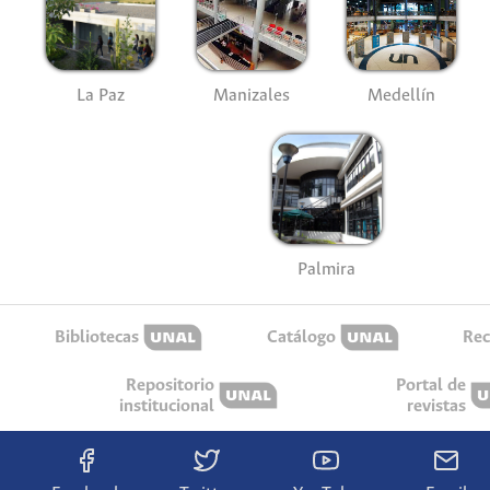
La Paz
Manizales
Medellín
Palmira
Bibliotecas
Catálogo
Rec
Repositorio
Portal de
institucional
revistas