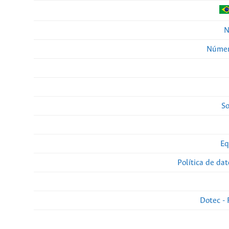
N
Númer
So
Eq
Política de da
Dotec - 