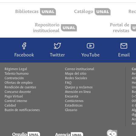
Bibliotecas
Catálogo
Rec
Repositorio
Portal de
institucional
revistas
Facebook
Twitter
YouTube
Email
Régimen Legal
Correo institucional
Co
Talento humano
Mapa del sitio
Av
Contratación
Redes Sociales
40
Ofertas de empleo
FAQ
He
Rendición de cuentas
Quejas y reclamos
Un
Concurso docente
Atención en línea
Bo
Pago Virtual
Encuesta
(+
Control interno
Contáctenos
00
Calidad
Estadísticas
© 
Buzón de notificaciones
Glosario
Al
di
Ac
Ac