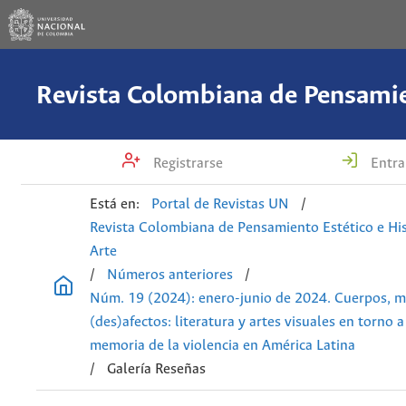
Registrarse
Entra
Está en:
Portal de Revistas UN
/
Revista Colombiana de Pensamiento Estético e His
Arte
/
Números anteriores
/
Núm. 19 (2024): enero-junio de 2024. Cuerpos, m
(des)afectos: literatura y artes visuales en torno a
memoria de la violencia en América Latina
/
Galería Reseñas