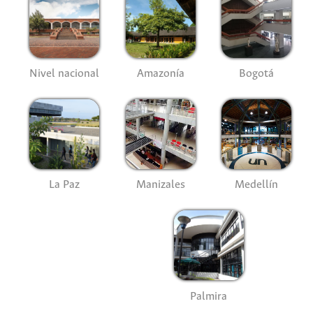
Nivel nacional
Amazonía
Bogotá
La Paz
Manizales
Medellín
Palmira