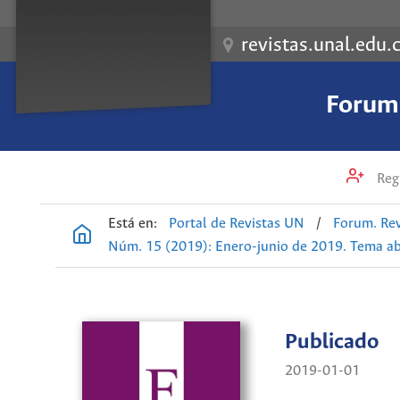
revistas.unal.edu.
Forum.
Regi
Está en:
Portal de Revistas UN
/
Forum. Rev
Núm. 15 (2019): Enero-junio de 2019. Tema ab
Publicado
2019-01-01