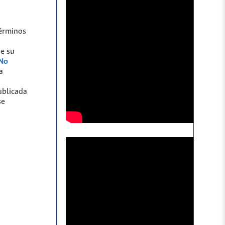
términos
de su
 No
a
ublicada
se