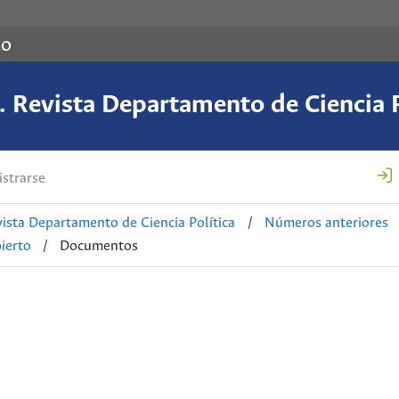
co
 Revista Departamento de Ciencia P
strarse
ista Departamento de Ciencia Política
/
Números anteriores
ierto
/
Documentos