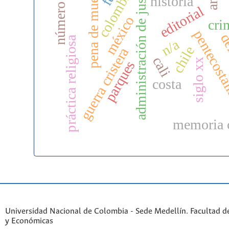
administración de justicia
pena de muerte
número 39
colombia
historia
editorial
méxico
cri
pentecost
de
práctica religiosa
n/a
chile
guerra cristera
cali
siglo xx
parques
costa
memoria c
Universidad Nacional de Colombia - Sede Medellín. Facultad 
y Económicas