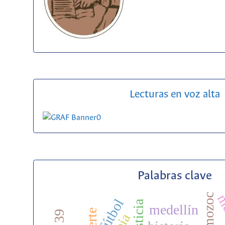
Lecturas en voz alta
Palabras clave
me
amozoc
fútbol
medellín