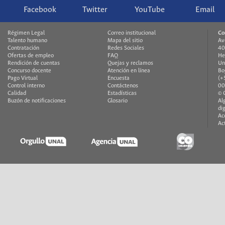
Facebook
Twitter
YouTube
Email
Régimen Legal
Correo institucional
Co
Talento humano
Mapa del sitio
Av
Contratación
Redes Sociales
40
Ofertas de empleo
FAQ
He
Rendición de cuentas
Quejas y reclamos
Un
Concurso docente
Atención en línea
Bo
Pago Virtual
Encuesta
(+
Control interno
Contáctenos
00
Calidad
Estadísticas
© 
Buzón de notificaciones
Glosario
Al
di
Ac
Ac