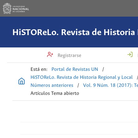
Registrarse
Está en:
Portal de Revistas UN
/
HiSTOReLo. Revista de Historia Regional y Local
Números anteriores
/
Vol. 9 Núm. 18 (2017): T
Artículos Tema abierto