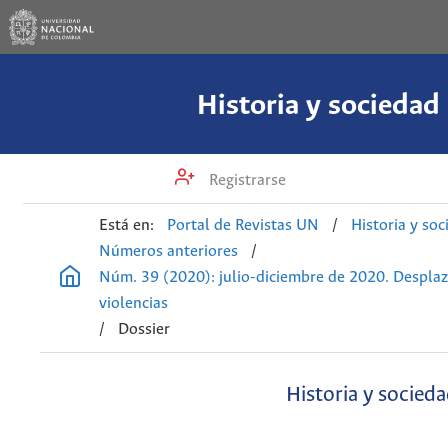
Historia y sociedad
Registrarse
Está en:
Portal de Revistas UN
/
Historia y so
Números anteriores
/
Núm. 39 (2020): julio-diciembre de 2020. Despla
violencias
/
Dossier
Historia y socied