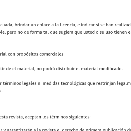
ada, brindar un enlace a la licencia, e indicar si se han realiza
e, pero no de forma tal que sugiera que usted o su uso tienen 
ial con propósitos comerciales.
ir de el material, no podrá distribuir el material modificado.
r términos legales ni medidas tecnológicas que restrinjan legalm
a.
sta revista, aceptan los términos siguientes:
 y garantizarán a la revista el derecho de primera publicación d