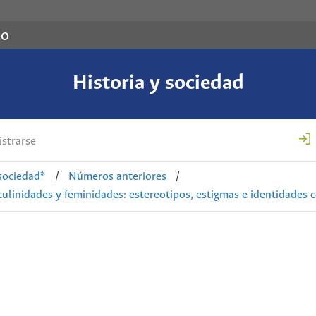
co
Historia y sociedad
strarse
 sociedad*
/
Números anteriores
/
linidades y feminidades: estereotipos, estigmas e identidades co