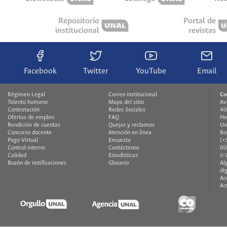
Repositorio
Portal de
institucional
revistas
Facebook
Twitter
YouTube
Email
Régimen Legal
Correo institucional
Co
Talento humano
Mapa del sitio
Av
Contratación
Redes Sociales
40
Ofertas de empleo
FAQ
He
Rendición de cuentas
Quejas y reclamos
Un
Concurso docente
Atención en línea
Bo
Pago Virtual
Encuesta
(+
Control interno
Contáctenos
00
Calidad
Estadísticas
© 
Buzón de notificaciones
Glosario
Al
di
Ac
Ac