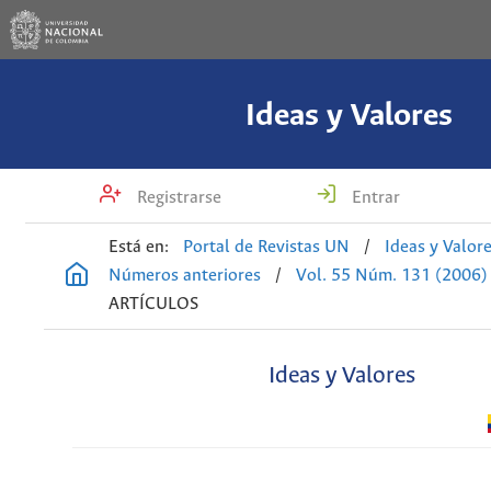
Ideas y Valores
Registrarse
Entrar
Está en:
Portal de Revistas UN
/
Ideas y Valor
Números anteriores
/
Vol. 55 Núm. 131 (2006)
ARTÍCULOS
Ideas y Valores