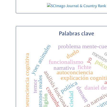
Palabras clave
yoes animales
problema mente-cu
duelo
mentes
d
neurociencia cognitiva
yo
psico
funcionalismo
fichte
narrativa
autoconciencia
análisis funcional
explicación cognit
patrones reales
a
temor
política
daniel de
dennett
costumbre
yo narrati
sociedad
religión
virt