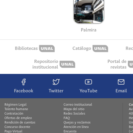
Palmira
Bibliotecas
Catálogo
Rec
Repositorio
Portal de
institucional
revistas
Facebook
Twitter
YouTube
Email
Régimen Legal
Correo institucional
Co
Talento humano
Mapa del sitio
Av
Contratación
Redes Sociales
40
Ofertas de empleo
FAQ
He
Rendición de cuentas
Quejas y reclamos
Un
Concurso docente
Atención en línea
Bo
Pago Virtual
Encuesta
(+