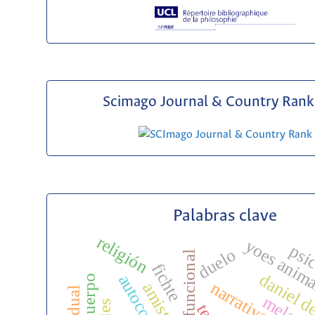
Scimago Journal & Country Rank 
Palabras clave
religión
yoes anim
psi
duelo
análisis funcional
fichte
daniel d
narrativa
amistad