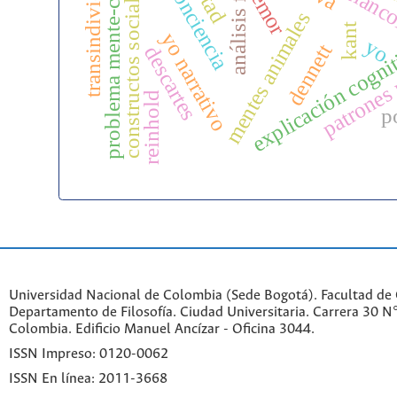
autoconciencia
problema mente-cuerpo
transindividual
melanco
constructos sociales
temor
mentes animales
kant
yo narrativo
yo
explicación cogni
dennett
descartes
patrones 
reinhold
p
Universidad Nacional de Colombia (Sede Bogotá). Facultad de
Departamento de Filosofía. Ciudad Universitaria. Carrera 30 
Colombia. Edificio Manuel Ancízar - Oficina 3044.
ISSN Impreso: 0120-0062
ISSN En línea: 2011-3668