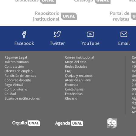
Bibliotecas
Catálogo
Rec
Repositorio
Portal de
institucional
revistas
Facebook
Twitter
YouTube
Email
Régimen Legal
Correo institucional
Co
Talento humano
Mapa del sitio
Av
Contratación
Redes Sociales
40
Ofertas de empleo
FAQ
He
Rendición de cuentas
Quejas y reclamos
Un
Concurso docente
Atención en línea
Bo
Pago Virtual
Encuesta
(+
Control interno
Contáctenos
00
Calidad
Estadísticas
© 
Buzón de notificaciones
Glosario
Al
di
Ac
Ac