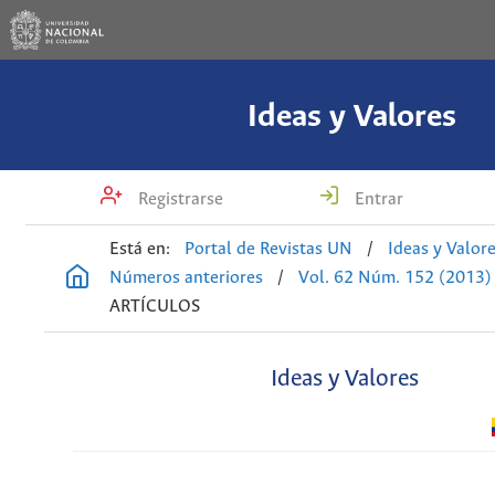
Ideas y Valores
Registrarse
Entrar
Está en:
Portal de Revistas UN
/
Ideas y Valor
Números anteriores
/
Vol. 62 Núm. 152 (2013)
ARTÍCULOS
Ideas y Valores