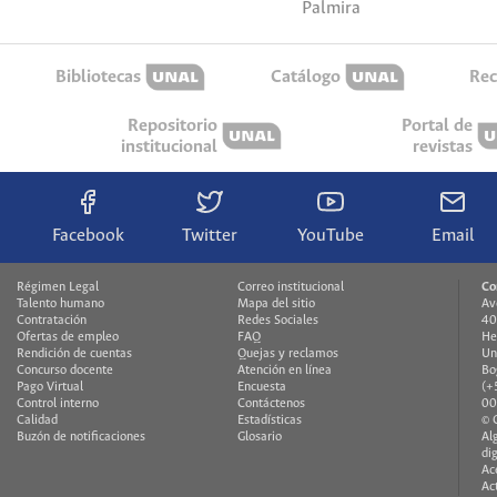
Palmira
Bibliotecas
Catálogo
Rec
Repositorio
Portal de
institucional
revistas
Facebook
Twitter
YouTube
Email
Régimen Legal
Correo institucional
Co
Talento humano
Mapa del sitio
Av
Contratación
Redes Sociales
40
Ofertas de empleo
FAQ
He
Rendición de cuentas
Quejas y reclamos
Un
Concurso docente
Atención en línea
Bo
Pago Virtual
Encuesta
(+
Control interno
Contáctenos
00
Calidad
Estadísticas
© 
Buzón de notificaciones
Glosario
Al
di
Ac
Ac