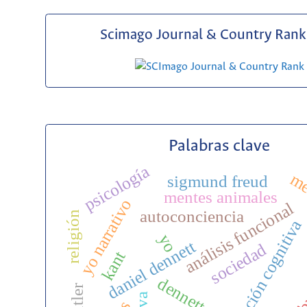
Scimago Journal & Country Rank 
Palabras clave
psicología
me
sigmund freud
mentes animales
yo narrativo
análisis funcional
autoconciencia
religión
explicación cognitiva
yo
daniel dennett
sociedad
kant
dennett