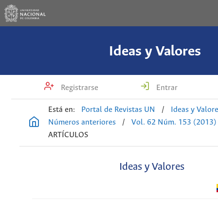
Ideas y Valores
Registrarse
Entrar
Está en:
Portal de Revistas UN
/
Ideas y Valor
Números anteriores
/
Vol. 62 Núm. 153 (2013)
ARTÍCULOS
Ideas y Valores