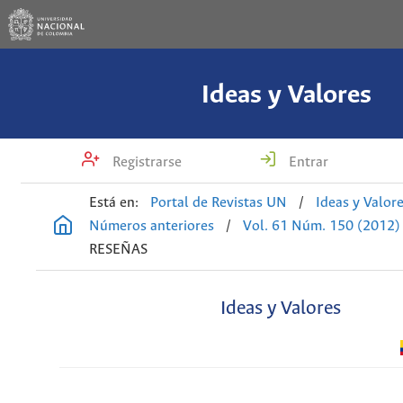
Ideas y Valores
Registrarse
Entrar
Está en:
Portal de Revistas UN
/
Ideas y Valor
Números anteriores
/
Vol. 61 Núm. 150 (2012)
RESEÑAS
Ideas y Valores