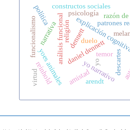
constructos sociales
política
psicología
razón de
análisis funcional
explicación cogniti
funcionalismo
patrones re
religión
narrativa
dennett
melan
duelo
daniel dennett
aut
yoes animales
descartes
temor
yo
yo narrativo
reinhold
amistad
virtud
arendt