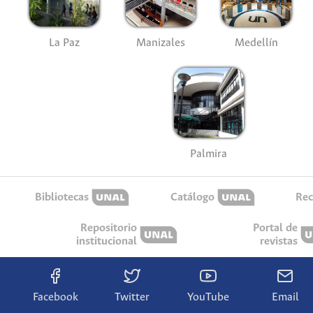
La Paz
Manizales
Medellín
Palmira
Bibliotecas
Catálogo
Rec
Repositorio
Portal de
institucional
revistas
Facebook
Twitter
YouTube
Email