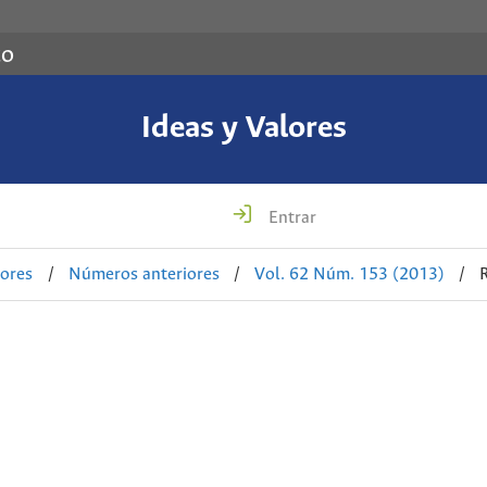
co
Ideas y Valores
Entrar
lores
/
Números anteriores
/
Vol. 62 Núm. 153 (2013)
/