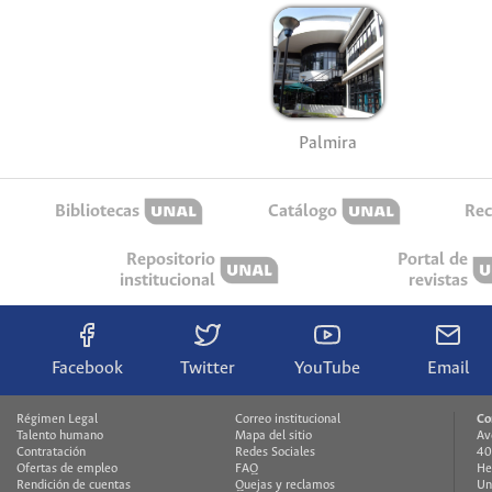
Palmira
Bibliotecas
Catálogo
Rec
Repositorio
Portal de
institucional
revistas
Facebook
Twitter
YouTube
Email
Régimen Legal
Correo institucional
Co
Talento humano
Mapa del sitio
Av
Contratación
Redes Sociales
40
Ofertas de empleo
FAQ
He
Rendición de cuentas
Quejas y reclamos
Un