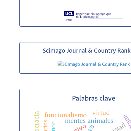
Scimago Journal & Country Rank 
Palabras clave
virtud
funcionalismo
democracia
mentes animales
amistad
temor