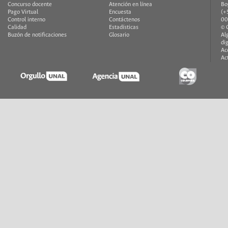
Concurso docente
Atención en línea
Bo
Pago Virtual
Encuesta
(+
Control interno
Contáctenos
00
Calidad
Estadísticas
© 
Buzón de notificaciones
Glosario
Al
di
Ac
Ac