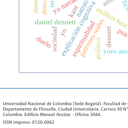
auto
descartes
yo narrativo
narrativa
fic
explicación cognitiva
kant
análisis fun
patrones reales
daniel dennett
espiritualidad
dennett
sociedad
psi
yo
duelo
política
yoes an
Universidad Nacional de Colombia (Sede Bogotá). Facultad de
Departamento de Filosofía. Ciudad Universitaria. Carrera 30 
Colombia. Edificio Manuel Ancízar - Oficina 3044.
ISSN Impreso: 0120-0062