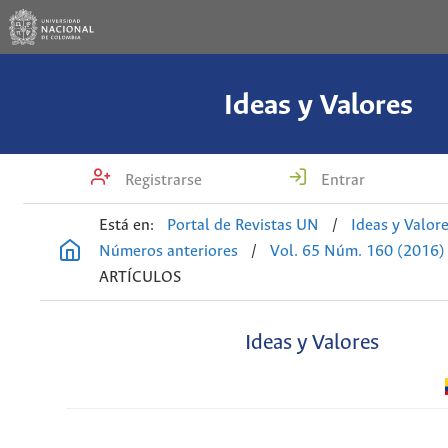
Ideas y Valores
Registrarse
Entrar
Está en:
Portal de Revistas UN
/
Ideas y Valor
Números anteriores
/
Vol. 65 Núm. 160 (2016)
ARTÍCULOS
Ideas y Valores