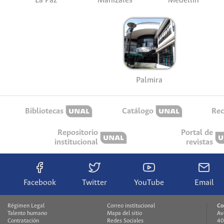
La Paz
Manizales
Medellín
Palmira
Bibliotecas
Catálogo
Rec
Repositorio
Portal de
institucional
revistas
Facebook
Twitter
YouTube
Email
Régimen Legal
Correo institucional
Co
Talento humano
Mapa del sitio
Av
Contratación
Redes Sociales
40