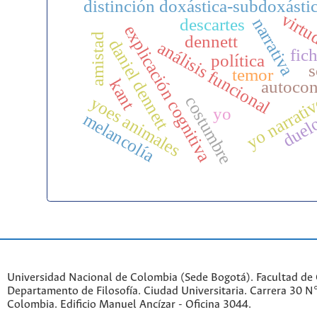
distinción doxástica-subdoxásti
virt
narrativa
descartes
explicación cognitiva
amistad
dennett
daniel dennett
análisis funcional
fich
política
s
temor
kant
autocon
yo narrati
costumbre
yoes animales
yo
melancolía
duel
Universidad Nacional de Colombia (Sede Bogotá). Facultad de
Departamento de Filosofía. Ciudad Universitaria. Carrera 30 
Colombia. Edificio Manuel Ancízar - Oficina 3044.