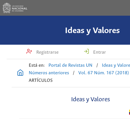
Ideas y Valores
Registrarse
Entrar
Está en:
Portal de Revistas UN
/
Ideas y Valor
Números anteriores
/
Vol. 67 Núm. 167 (2018)
ARTÍCULOS
Ideas y Valores