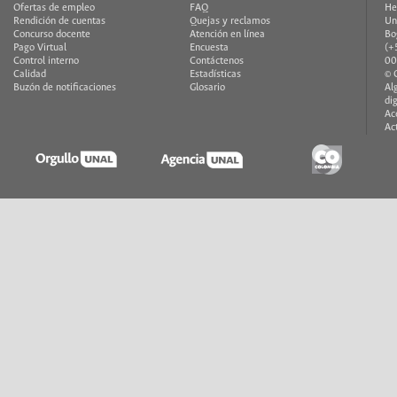
Ofertas de empleo
FAQ
He
Rendición de cuentas
Quejas y reclamos
Un
Concurso docente
Atención en línea
Bo
Pago Virtual
Encuesta
(+
Control interno
Contáctenos
00
Calidad
Estadísticas
© 
Buzón de notificaciones
Glosario
Al
di
Ac
Ac