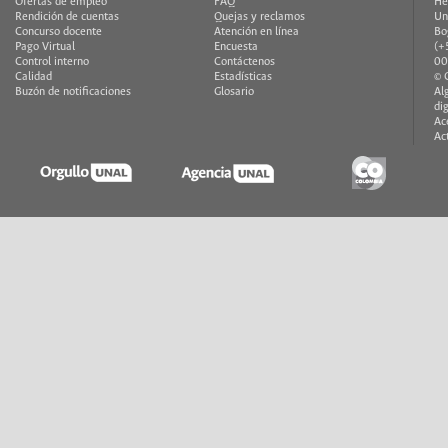
Ofertas de empleo
FAQ
He
Rendición de cuentas
Quejas y reclamos
Un
Concurso docente
Atención en línea
Bo
Pago Virtual
Encuesta
(+
Control interno
Contáctenos
00
Calidad
Estadísticas
© 
Buzón de notificaciones
Glosario
Al
di
Ac
Ac