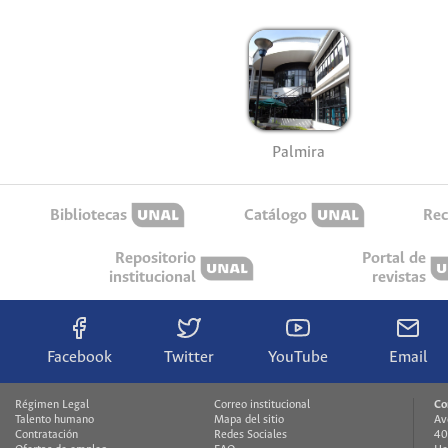
Palmira
Bibliotecas
Catálogo
Rec
Repositorio
Portal de
institucional
revistas
Facebook
Twitter
YouTube
Email
Régimen Legal
Correo institucional
Co
Talento humano
Mapa del sitio
Av
Contratación
Redes Sociales
40