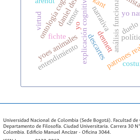
ontología cognitiva
daniel dennett
amist
kant
explicación cognitiva
arendt
análisis funcional
narrativa
temor
yo na
virtud
duelo
yo
dennett
fichte
yoes animales
descartes
políti
patrones re
entendimiento
cost
Universidad Nacional de Colombia (Sede Bogotá). Facultad de
Departamento de Filosofía. Ciudad Universitaria. Carrera 30 
Colombia. Edificio Manuel Ancízar - Oficina 3044.