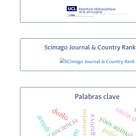
Scimago Journal & Country Rank 
Palabras clave
s
razón d
duelo
consejos
arendt
yoes animal
autoconciencia
política