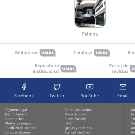
Palmira
Bibliotecas
Catálogo
Rec
Repositorio
Portal de
institucional
revistas
Facebook
Twitter
YouTube
Email
Régimen Legal
Correo institucional
Co
Talento humano
Mapa del sitio
Av
Contratación
Redes Sociales
40
Ofertas de empleo
FAQ
He
Rendición de cuentas
Quejas y reclamos
Un
Concurso docente
Atención en línea
Bo