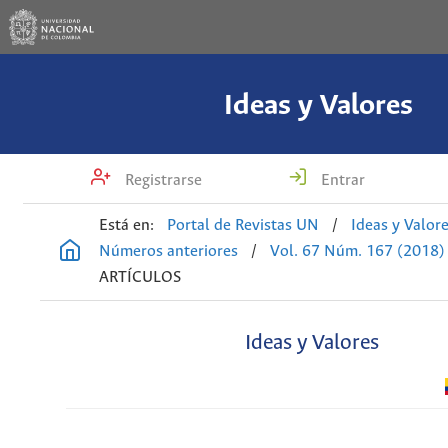
Ideas y Valores
Registrarse
Entrar
Está en:
Portal de Revistas UN
/
Ideas y Valor
Números anteriores
/
Vol. 67 Núm. 167 (2018)
ARTÍCULOS
Ideas y Valores