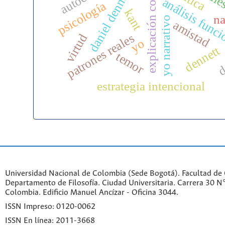
explicación cognitiva
daniel dennett
análisis func
psicología
kant
na
yo narrativo
amistad
patrones reales
virtud
yo
d
dennett
temor
estrategia intencional
Universidad Nacional de Colombia (Sede Bogotá). Facultad de
Departamento de Filosofía. Ciudad Universitaria. Carrera 30 
Colombia. Edificio Manuel Ancízar - Oficina 3044.
ISSN Impreso: 0120-0062
ISSN En línea: 2011-3668