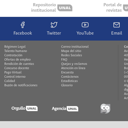
Repositorio
Portal de
institucional
revistas
Facebook
Twitter
YouTube
Email
Régimen Legal
Correo institucional
Co
Talento humano
Mapa del sitio
Av
Contratación
Redes Sociales
40
Ofertas de empleo
FAQ
He
Rendición de cuentas
Quejas y reclamos
Un
Concurso docente
Atención en línea
Bo
Pago Virtual
Encuesta
(+
Control interno
Contáctenos
00
Calidad
Estadísticas
© 
Buzón de notificaciones
Glosario
Al
di
Ac
Ac