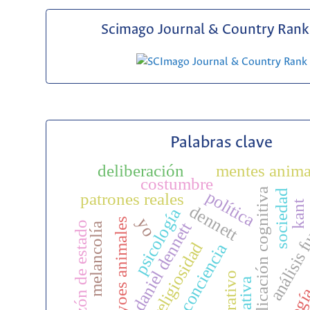
Scimago Journal & Country Rank 
Palabras clave
deliberación
mentes anima
costumbre
explicación cognitiva
política
sociedad
análisis f
patrones reales
kant
dennett
psicología
yo
yoes animales
daniel dennett
razón de estado
melancolía
ontología
religiosidad
autoconciencia
d
narrativa