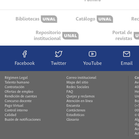
Bibliotecas
Catálogo
Rec
Repositorio
Portal de
institucional
revistas
Facebook
Twitter
YouTube
Email
Régimen Legal
Correo institucional
Co
Talento humano
Mapa del sitio
Av
Contratación
Redes Sociales
40
Ofertas de empleo
FAQ
He
Rendición de cuentas
Quejas y reclamos
Un
Concurso docente
Atención en línea
Bo
Pago Virtual
Encuesta
(+
Control interno
Contáctenos
00
Calidad
Estadísticas
© 
Buzón de notificaciones
Glosario
Al
di
Ac
Ac