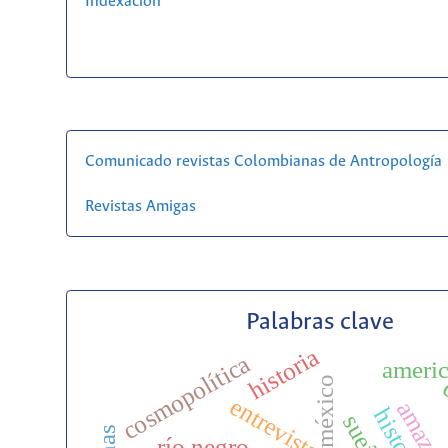
Indexación
Comunicado revistas Colombianas de Antropología
Revistas Amigas
Palabras clave
historia
cosmopolítica
americ
méxico
amazon
sueño
río negro