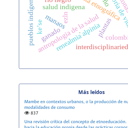
entrevista etnográfica
historia de 
pueblos indígenas
salud indigena
ezln
antropologia de la salud
manaos
plantas
ke’se
renealmia alpinia
ganado
.
colomb
interdisciplinarie
Más leídos
Mambe en contextos urbanos, o la producción de n
modalidades de consumo
837
Una revisión crítica del concepto de etnoeducación
hacia la educación propia desde las prácticas corpor