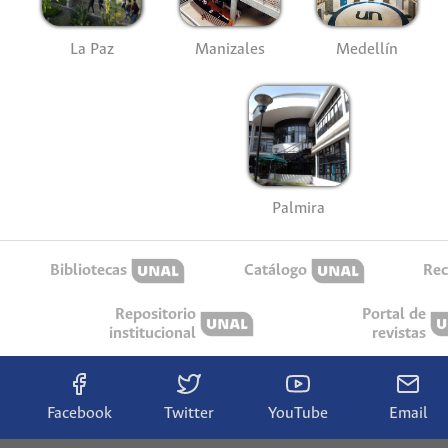
La Paz
Manizales
Medellín
Palmira
Bibliotecas
Catálogo
Rec
Repositorio
Portal de
institucional
revistas
Facebook
Twitter
YouTube
Email