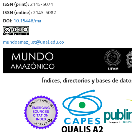
ISSN (print):
2145-5074
ISSN (online):
2145-5082
DOI:
10.15446/ma
mundoamaz_let@unal.edu.co
Índices, directorios y bases de dato