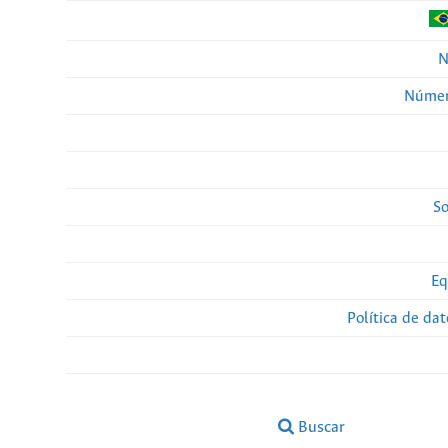
N
Númer
So
Eq
Política de da
Buscar