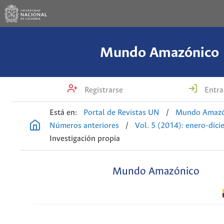
Mundo Amazónico
Registrarse
Entra
Está en:
Portal de Revistas UN
/
Mundo Amazó
Números anteriores
/
Vol. 5 (2014): enero-dic
Investigación propia
Mundo Amazónico