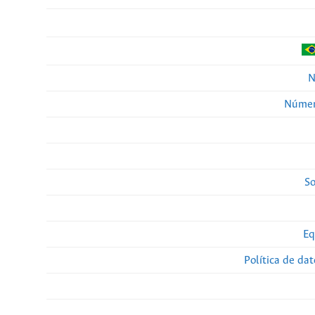
N
Númer
So
Eq
Política de da