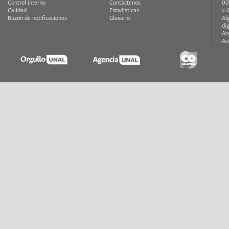
Control interno
Contáctenos
00
Calidad
Estadísticas
© 
Buzón de notificaciones
Glosario
Al
di
Ac
Ac