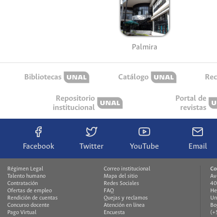
Palmira
Bibliotecas
Catálogo
Rec
Repositorio
Portal de
institucional
revistas
Facebook
Twitter
YouTube
Email
Régimen Legal
Correo institucional
Co
Talento humano
Mapa del sitio
Av
Contratación
Redes Sociales
40
Ofertas de empleo
FAQ
He
Rendición de cuentas
Quejas y reclamos
Un
Concurso docente
Atención en línea
Bo
Pago Virtual
Encuesta
(+