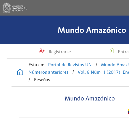
Mundo Amazónico
Registrarse
Entra
Está en:
Portal de Revistas UN
/
Mundo Amazó
Números anteriores
/
Vol. 8 Núm. 1 (2017): En
/
Reseñas
Mundo Amazónico