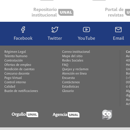
Repositorio
Portal de
institucional
revistas
Facebook
Twitter
YouTube
Email
Régimen Legal
Correo institucional
Co
Talento humano
Mapa del sitio
Av
Contratación
Redes Sociales
40
Ofertas de empleo
FAQ
He
Rendición de cuentas
Quejas y reclamos
Un
Concurso docente
Atención en línea
Bo
Pago Virtual
Encuesta
(+
Control interno
Contáctenos
00
Calidad
Estadísticas
© 
Buzón de notificaciones
Glosario
Al
di
Ac
Ac