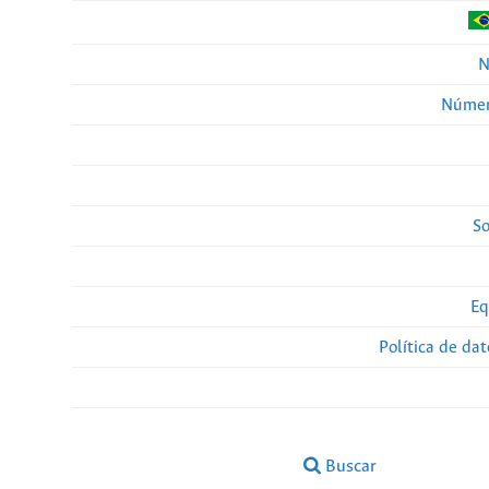
N
Númer
So
Eq
Política de da
Buscar