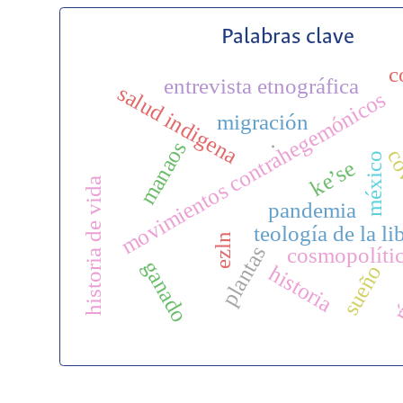
Palabras clave
c
entrevista etnográfica
salud indigena
movimientos contrahegemónicos
migración
manaos
.
co
méxico
ke’se
historia de vida
pandemia
teología de la li
ezln
rí
plantas
cosmopolíti
ganado
sueño
historia