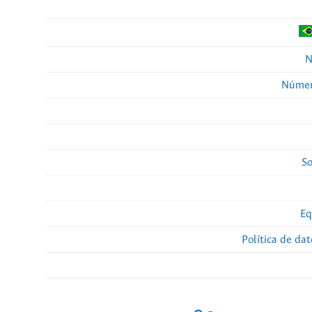
N
Númer
So
Eq
Política de da