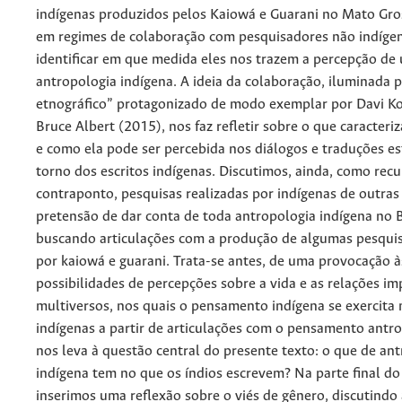
indígenas produzidos pelos Kaiowá e Guarani no Mato Gro
em regimes de colaboração com pesquisadores não indíge
identificar em que medida eles nos trazem a percepção de
antropologia indígena. A ideia da colaboração, iluminada 
etnográfico” protagonizado de modo exemplar por Davi K
Bruce Albert (2015), nos faz refletir sobre o que caracteri
e como ela pode ser percebida nos diálogos e traduções e
torno dos escritos indígenas. Discutimos, ainda, como recu
contraponto, pesquisas realizadas por indígenas de outras 
pretensão de dar conta de toda antropologia indígena no B
buscando articulações com a produção de algumas pesquis
por kaiowá e guarani. Trata-se antes, de uma provocação à
possibilidades de percepções sobre a vida e as relações i
multiversos, nos quais o pensamento indígena se exercita 
indígenas a partir de articulações com o pensamento antro
nos leva à questão central do presente texto: o que de an
indígena tem no que os índios escrevem?
Na parte final do
inserimos uma reflexão sobre o viés de gênero, discutindo