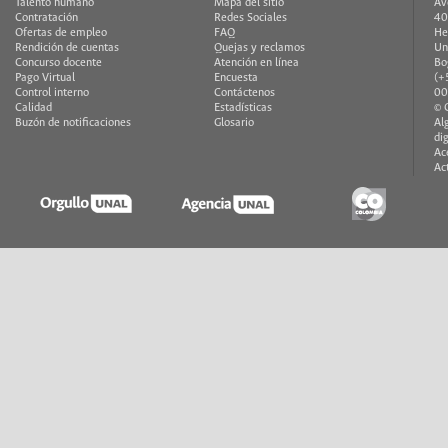
Talento humano
Mapa del sitio
Av
Contratación
Redes Sociales
40
Ofertas de empleo
FAQ
He
Rendición de cuentas
Quejas y reclamos
Un
Concurso docente
Atención en línea
Bo
Pago Virtual
Encuesta
(+
Control interno
Contáctenos
00
Calidad
Estadísticas
© 
Buzón de notificaciones
Glosario
Al
di
Ac
Ac