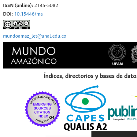
ISSN (online):
2145-5082
DOI:
10.15446/ma
mundoamaz_let@unal.edu.co
Índices, directorios y bases de dato