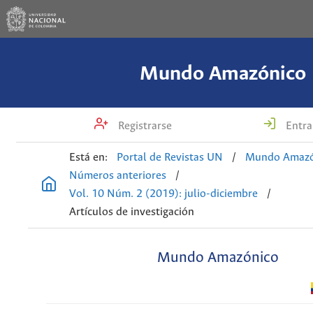
Mundo Amazónico
Registrarse
Entra
Está en:
Portal de Revistas UN
/
Mundo Amazó
Números anteriores
/
Vol. 10 Núm. 2 (2019): julio-diciembre
/
Artículos de investigación
Mundo Amazónico