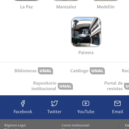
La Paz
Manizales
Medellín
Palmira
Bibliotecas
Catálogo
Rec
Repositorio
Portal de
institucional
revistas
Facebook
Twitter
YouTube
Email
Régimen Legal
Correo institucional
Co