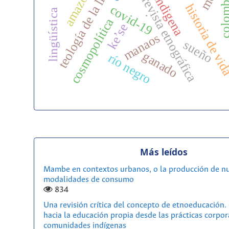
teología de la liberación
salud indigena
amazonía
entrevista etnográfica
colomb
historia de vi
covid-19
lingüística
.
cosmopolítica
ke’se
manaos
sueño
ganado
río negro
Más leídos
Mambe en contextos urbanos, o la producción de n
modalidades de consumo
834
Una revisión crítica del concepto de etnoeducación
hacia la educación propia desde las prácticas corpor
comunidades indígenas