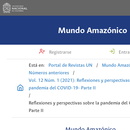
Mundo Amazónico
Registrarse
Entra
Está en:
Portal de Revistas UN
/
Mundo Amazó
Números anteriores
/
Vol. 12 Núm. 1 (2021): Reflexiones y perspectivas
pandemia del COVID-19- Parte II
/
Reflexiones y perspectivas sobre la pandemia de
Parte II
Mundo Amazónico