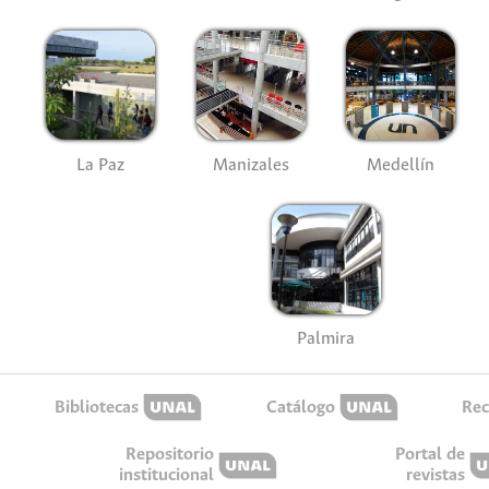
La Paz
Manizales
Medellín
Palmira
Bibliotecas
Catálogo
Rec
Repositorio
Portal de
institucional
revistas