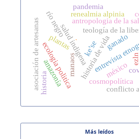
pandemia
río negro
renealmia alpinia
c
antropologia de la sa
asociación de artesanas
salud indigena
teología de la lib
ganado
entrevista etnog
plantas
historia de vida
.
ke’se
ecologia politica
ezl
manaos
amazonía
méxico
co
historia
cosmopolítica
conflicto
Más leídos