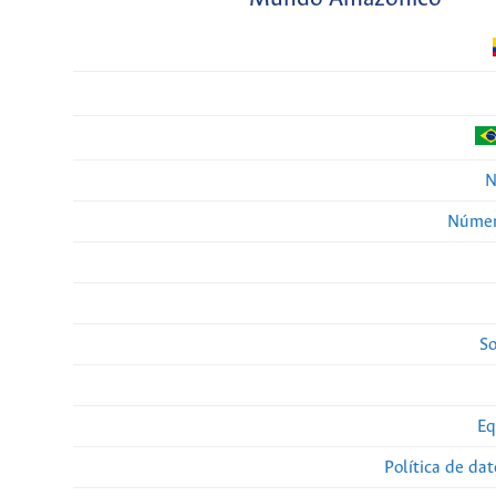
N
Númer
So
Eq
Política de da