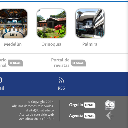
Medellín
Palmira
Orinoquía
orio
Portal de
onal
revistas
il
RSS
© Copyright 2014
Algunos derechos reservados.
digital@unal.edu.co
Acerca de este sitio web
Actualización: 31/08/19