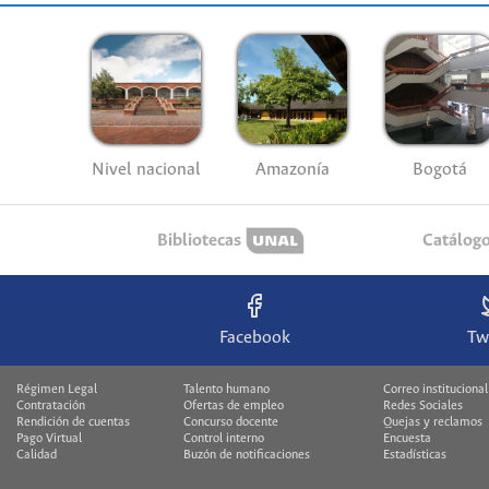
Nivel nacional
Amazonía
Bogotá
Bibliotecas
Catálog
Facebook
Tw
Régimen Legal
Talento humano
Correo institucional
Contratación
Ofertas de empleo
Redes Sociales
Rendición de cuentas
Concurso docente
Quejas y reclamos
Pago Virtual
Control interno
Encuesta
Calidad
Buzón de notificaciones
Estadísticas