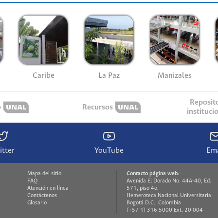
Caribe
La Paz
Manizales
Reposit
o
Recursos
instituci
itter
YouTube
Ema
Mapa del sitio
Contacto página web:
FAQ
Avenida El Dorado No. 44A-40, Ed.
Atención en línea
571, piso 4o.
Contáctenos
Hemeroteca Nacional Universitaria
Glosario
Bogotá D.C., Colombia
(+57 1) 316 5000 Ext. 20 004