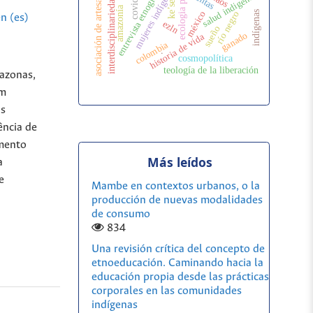
ecologia politica
entrevista etnográfica
mujeres indígenas
covid-19
asociación de artesanas
salud indigena
interdisciplinariedad
ke’se
amazonía
méxico
río negro
indígenas
n (es)
ezln
sueño
ganado
historia de vida
colombia
.
cosmopolítica
teología de la liberación
mazonas,
em
os
ência de
amento
Más leídos
a
e
Mambe en contextos urbanos, o la
producción de nuevas modalidades
de consumo
834
Una revisión crítica del concepto de
etnoeducación. Caminando hacia la
educación propia desde las prácticas
corporales en las comunidades
indígenas