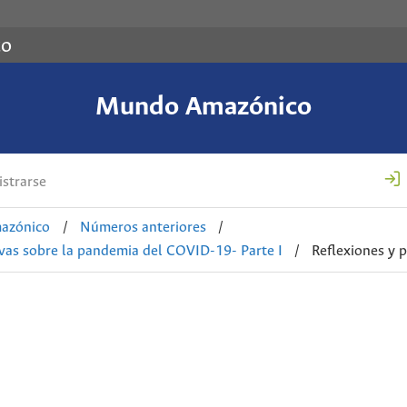
co
Mundo Amazónico
strarse
azónico
/
Números anteriores
/
ivas sobre la pandemia del COVID-19- Parte I
/
Reflexiones y 