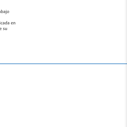
abajo
icada en
e su