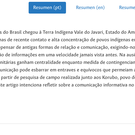
Resumen (pt)
Resumen (en)
Resume
s do Brasil chegou à Terra Indígena Vale do Javari, Estado do A
as de recente contato e alta concentração de povos indígenas 
pensar de antigas formas de relação e comunicação, exigindo-n
ção de informações em uma velocidade jamais vista antes. Na aus
nitárias ganham centralidade enquanto medida de contingenci
omunicação pode esbarrar em entraves e equívocos que permeiam 
A partir de pesquisa de campo realizada junto aos Korubo, povo d
ste artigo intenciona refletir sobre a comunicação informativa no