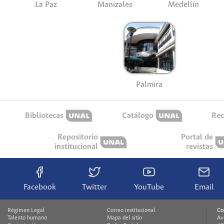
La Paz
Manizales
Medellín
Palmira
Bibliotecas
Catálogo
Rec
Repositorio
Portal de
institucional
revistas
Facebook
Twitter
YouTube
Email
Régimen Legal
Correo institucional
Co
Talento humano
Mapa del sitio
Av