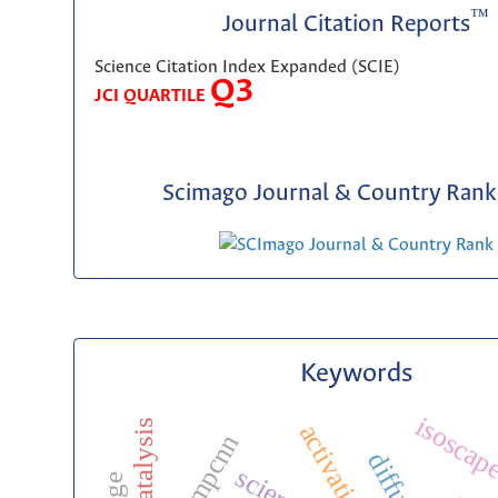
™
Journal Citation Reports
Science Citation Index Expanded (SCIE)
Q3
JCI QUARTILE
Scimago Journal & Country Rank 
Keywords
isoscap
ha
activation
tempcnn