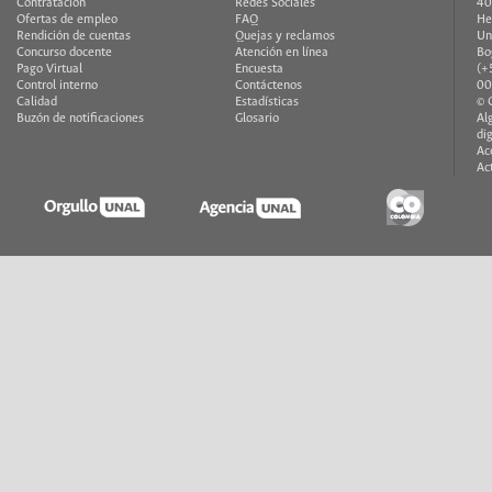
Contratación
Redes Sociales
40
Ofertas de empleo
FAQ
He
Rendición de cuentas
Quejas y reclamos
Un
Concurso docente
Atención en línea
Bo
Pago Virtual
Encuesta
(+
Control interno
Contáctenos
00
Calidad
Estadísticas
© 
Buzón de notificaciones
Glosario
Al
di
Ac
Ac